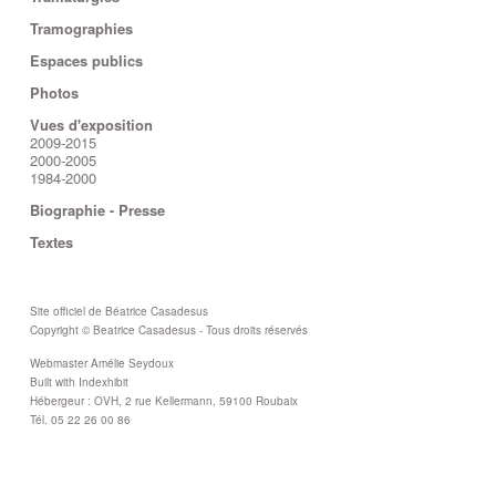
Tramographies
Espaces publics
Photos
Vues d'exposition
2009-2015
2000-2005
1984-2000
Biographie - Presse
Textes
Site officiel de Béatrice Casadesus
Copyright © Beatrice Casadesus - Tous droits réservés
Webmaster Amélie Seydoux
Built with Indexhibit
Hébergeur : OVH, 2 rue Kellermann, 59100 Roubaix
Tél. 05 22 26 00 86